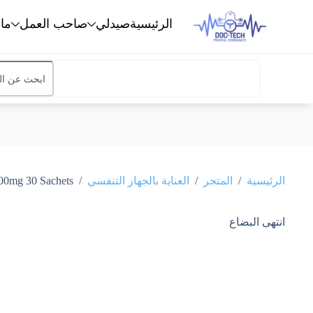
الرئيسية
صيدلي
صاحب العمل
ما
/
/
/
الرئيسية
المتجر
العناية بالجهاز التنفسي
Exomuc 200mg 30 Sachets إكسومو
انتهى البضاع