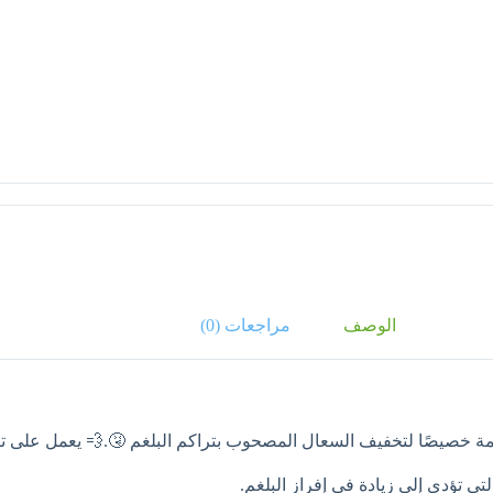
الوصف
مراجعات (0)
ي على المادة الفعالة Acetylcysteine، المصممة خصيصًا لتخفيف السعال المصحوب بتراكم البلغم