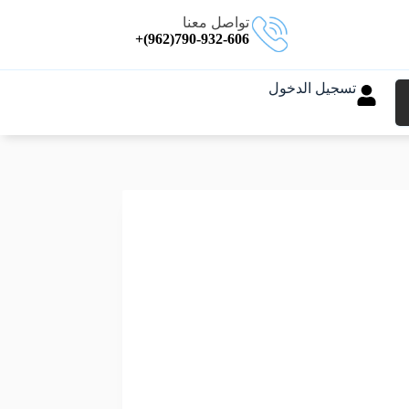
تواصل معنا
790-932-606(962)+
تسجيل الدخول