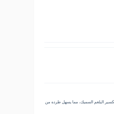
 🤧.💨 يعمل على تكسير البلغم السميك، مما يسهل طرده من