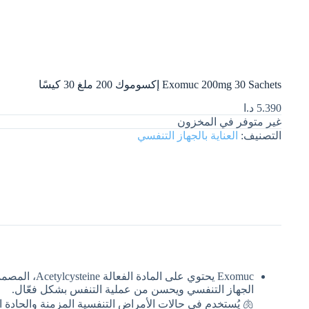
Exomuc 200mg 30 Sachets إكسوموك 200 ملغ 30 كيسًا
5.390
د.ا
غير متوفر في المخزون
التصنيف:
العناية بالجهاز التنفسي
Exomuc يحتو
الجهاز التنفسي ويحسن من عملية التنفس بشكل فعّال.
🫁 يُستخدم في حالات الأمراض التنفسية المزمنة والحادة التي تؤدي إلى زيادة في إفراز البلغم.