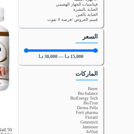
فيتامنيات الجهاز الهضمي
العناية بالبشرة
العناية بالعين
قسم العروض /فرصة لا تفوت
السعر
15,000
د.ا
—
30,000
د.ا
الماركات
Bayer
Bio-balance
BioEnergy Tech
BioTron
Derma Pella
Ferti pharma
Floratil
Genesisvit
Jamieson
Nail 50
JoVital