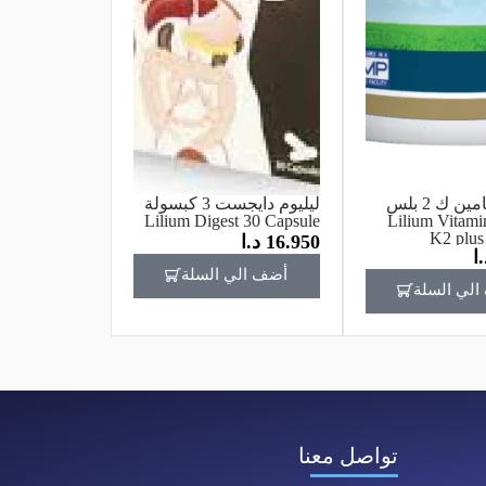
ليليوم فيتامين ك 2 بلس
ليليوم دايجست 3 كبسولة
6 قرصLilium Vitamin
Lilium Digest 30 Capsule
K2 plus
16.950
د.ا
.ا
أضف الي السلة
لي السلة
تواصل معنا