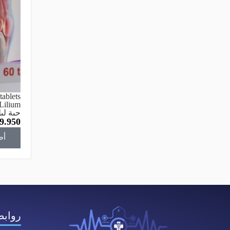
tablets
حبة ليل
9.950
أض
روابط