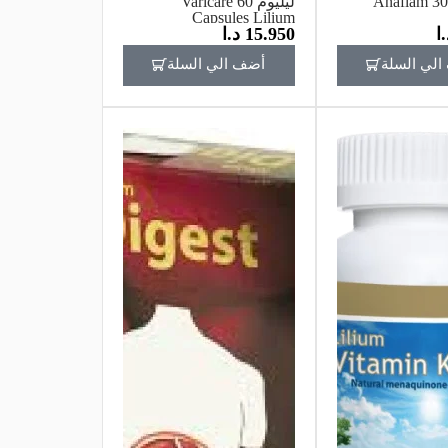
وم Anaflam 30tab
ليليوم Varicare 60
Capsules Lilium
.ا
15.950
د.ا
لي السلة
أضف الي السلة