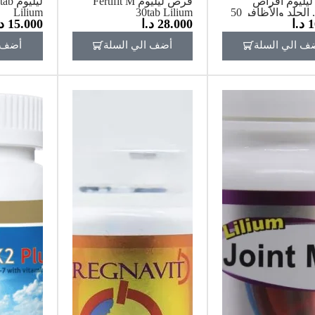
Tablet ليليوم أقراص
قرص ليليوم Fertifit M
ليلي
الشعر, الجلد والأظافر 50
30tab Lilium
Lilium
1
د.ا
28.000
د.ا
15.000
د
ف الي السلة
أضف الي السلة
أضف ا