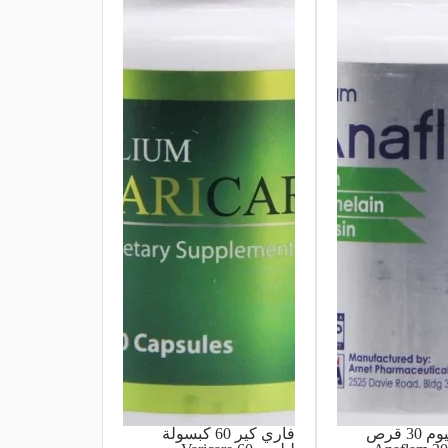
انافلام ليليوم 30 قرص
فاري كير 60 كبسولة