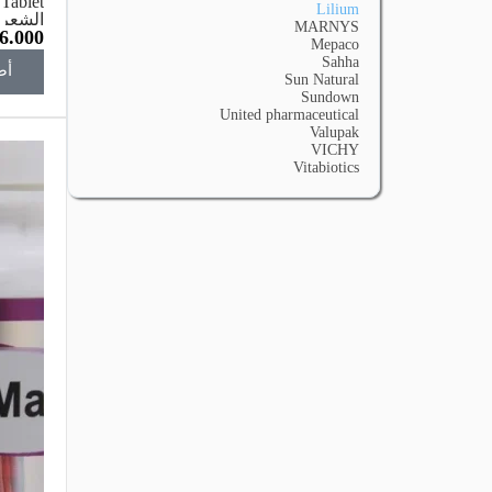
Lilium
MARNYS
6.000
قرص
Mepaco
Sahha
أض
Sun Natural
Sundown
United pharmaceutical
Valupak
VICHY
Vitabiotics