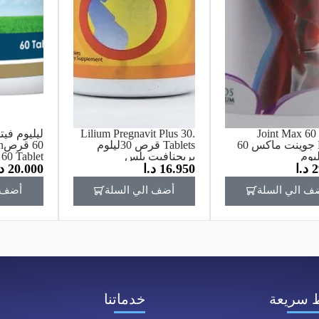
Lilium Pregnavit Plus 30.
Joint Max 60 
Lilium جوينت ماكس 60
Tablets قرص 30ليلوم
0
يوم
بريجنافيت بلس
 60 Tablet
2
د.ا
16.950
د.ا
20.000
د
ف الي السلة
أضف الي السلة
أضف ا
 سريعة
خدماتنا