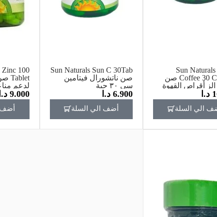
 Zinc 100
Sun Naturals Sun C 30Tab
Sun Naturals
Coffee 30 Capsule صن
صن ناتشورال فيتامين
blet
الز أقراص القهوة
سي ٣٠ حبة
1
د.ا
6.900
د.ا
9.000
د.ا
ء الحارقة للدهون
قرص
ف الي السلة
أضف الي السلة
أضف ا