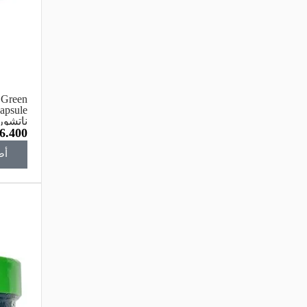
 Green
ناتشور
6.400
الخضرا
30 كبسولة
أض