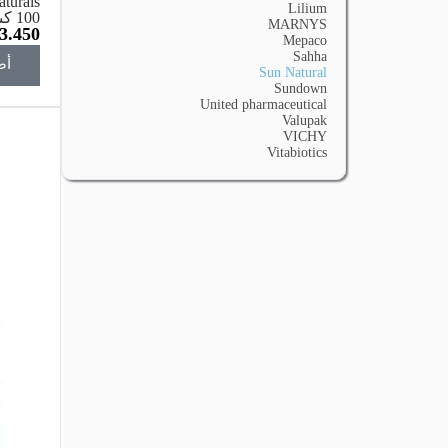
Lilium
100
MARNYS
3.450
ناتشور
Mepaco
Sahha
أض
Sun Natural
Sundown
United pharmaceutical
Valupak
VICHY
Vitabiotics