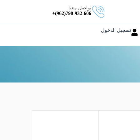
تواصل معنا
790-932-606(962)+
تسجيل الدخول