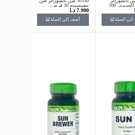
100 صن ناتشورالز
30Tab صن ناتشورالز صن
غلوكونات الحديدوز 100
مغنيسيوم 30 قرص-
7.900
د.ا
لي السلة
أضف الي السلة