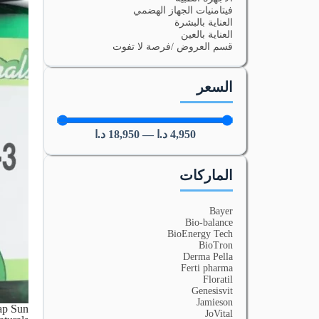
فيتامنيات الجهاز الهضمي
العناية بالبشرة
العناية بالعين
قسم العروض /فرصة لا تفوت
السعر
4,950
د.ا
—
18,950
د.ا
الماركات
Bayer
Bio-balance
BioEnergy Tech
BioTron
Derma Pella
Ferti pharma
Floratil
Genesisvit
Jamieson
ap Sun
JoVital