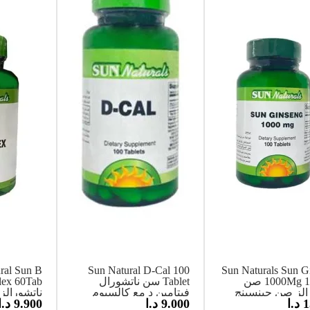
ral Sun B
Sun Natural D-Cal 100
Sun Naturals Sun G
1000Mg 100Tab صن
Tablet سن ناتشورال
الز صن جينسينج
فيتامين د مع كالسيوم
ناتشورال
1
د.ا
9.000
د.ا
9.900
د.ا
يعزز صحة العظام 100
كومبلكس 60 قر