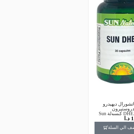
تشورال ديهيدرو
ندروستيرون
(DHEA) 30 كبسولة Sun
1
د.ا
Natural D
C
ف الي السلة