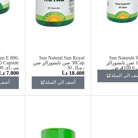
un E 800,
Sun Natural Sun Royal
Sun Naturals 
100Tab صن ناتشورالز
30Cap صن ناتشورالز صن
قرص
رويال 30
18.400
د.ا
7.800
د.ا
مضاد الأكس
ف الي السلة
أضف الي السلة
أضف ا