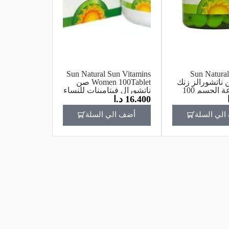
Sun Natural Sun Vitamins
Sun Natural
Ta صن ناتشورالز زنك
Women 100Tablet صن
لدعم مناعة الجسم 100
ناتشورال فيتامينات للنساء
16.400
د.ا
100 حبة
لي السلة
أضف الي السلة