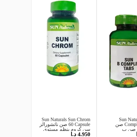
Sun Naturals Sun Chrom
Sun Natu
Complex 60Tab صن
60 Capsule صن ناتشورالز
ز صن ب
سن كروم ينظم مستوى
4.950
د.ا
ص
السكر في الدم 60 كبسولة