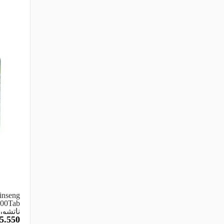
inseng
ناتشور
5.550
1000 مجم 100 قرص