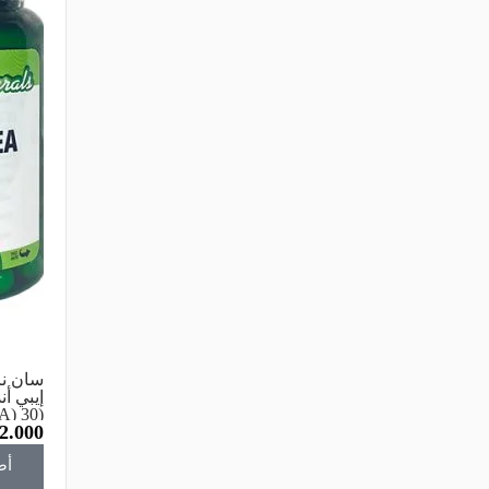
سان نا
إيبي أ
2.000
HEA 30
apsule
أض