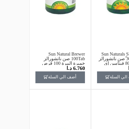
Sun Natural Brewer
Sun Naturals S
30 Capsule ًصن ناتشورالز
100Tab صن ناتشورالز
سن إي 800 فيتامين إي
خميرة البيرة 100 قرص
6.760
د.ا
دة 30
لي السلة
أضف الي السلة