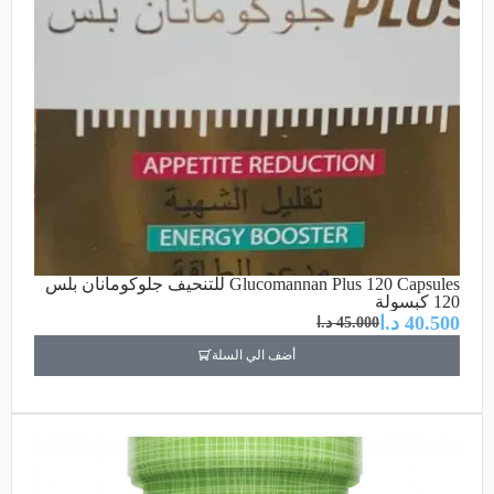
Glucomannan Plus 120 Capsules للتنحيف جلوكومانان بلس
120 كبسولة
40.500
د.ا
45.000
د.ا
أضف الي السلة