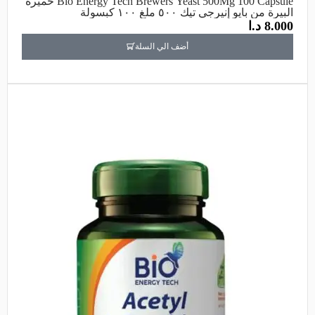
Bio Energy Tech Brewers Yeast 500Mg 100 Capsule خميرة
البيرة من بايو إنيرجي تيك ٥٠٠ ملغ ١٠٠ كبسولة
8.000
د.ا
أضف الي السلة