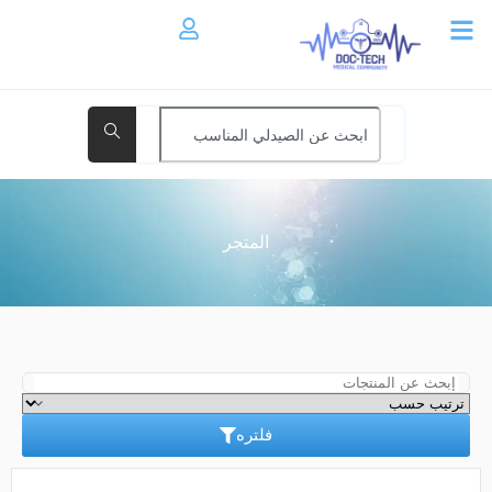
المتجر
فلتره