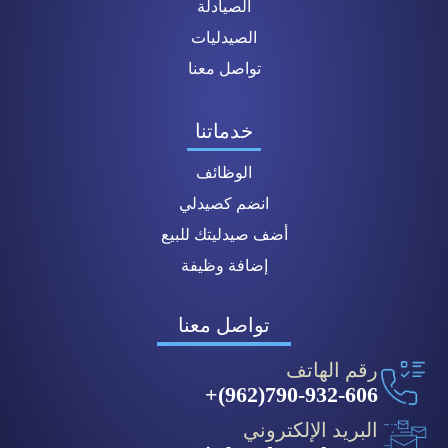
الصيادلة
الصيدليات
تواصل معنا
خدماتنا
الوظائف
انضم كصيدلي
أضف صيدليتك للبيع
إضافة وظيفة
تواصل معنا
رقم الهاتف
790-932-606(962)+
البريد الإلكتروني