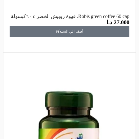
Robis green coffee 60 cap. قهوة روبيش الخضراء ٦٠كبسولة
27.000
د.ا
أضف الي السلة