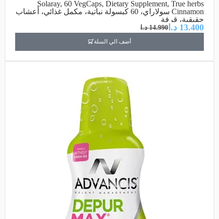
Solaray, 60 VegCaps, Dietary Supplement, True herbs
Cinnamon سولاراي، 60 كبسولة نباتية، مكمل غذائي، أعشاب
حقيقية، قرفة
13.400
د.ا
14.990
د.ا
أضف الي السلة