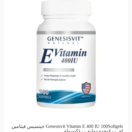
Genesisvit Vitamin E 400 IU 100Softgels جينسيس فيتامين
اي ٤٠٠وحده دولية ١٠٠كبسولة