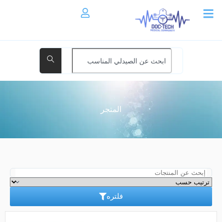
المتجر
فلتره