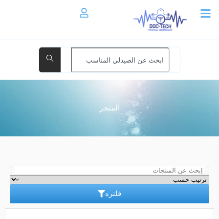
المتجر
فلتره