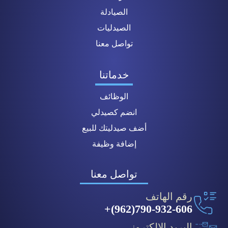
الصيادلة
الصيدليات
تواصل معنا
خدماتنا
الوظائف
انضم كصيدلي
أضف صيدليتك للبيع
إضافة وظيفة
تواصل معنا
رقم الهاتف
790-932-606(962)+
البريد الإلكتروني