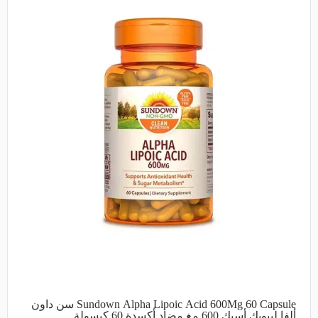
Sundown Alpha Lipoic Acid 600Mg 60 Capsule سن داون
ألفا ليبويك أسيك 600 مغ مضاد أكسدة 60 كبسولة