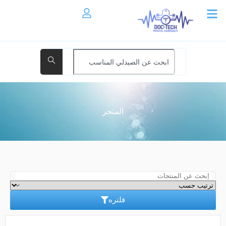
المتجر
فلتره