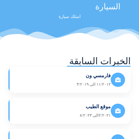
السيارة
امتلك سيارة
الخبرات السابقة
فارمسي ون
١١/٢٠١٢ الى ٣/٢٠١٩
موقع الطبب
٢/٢٠٢١الى ٨/٢٠٢٣