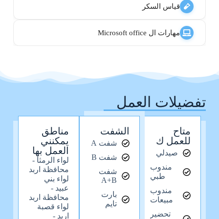
قياس السكر
مهارات ال Microsoft office
تفضيلات العمل
متاح
الشفت
مناطق
للعمل ك
يمكنني
شفت A
العمل بها
صيدلي
شفت B
لواء الرمثا -
مندوب
محافظة اربد
شفت
طبي
لواء بني
A+B
عبيد -
مندوب
بارت
محافظة اربد
مبيعات
تايم
لواء قصبة
تحضير
اربد -