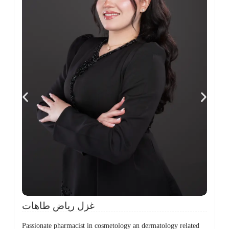
،
ل
ح
غزل رياض طاهات
Passionate pharmacist in cosmetology an dermatology related