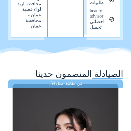
طلبيات
محافظة اربد
لواء قصبة
beauty
عمان -
advisor
محافظة
اخصائي
عمان
تجميل
الصيادلة المنضمون حديثا
في مقابلة عمل الأن
ى