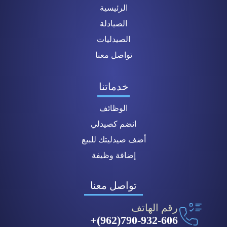
الرئيسية
الصيادلة
الصيدليات
تواصل معنا
خدماتنا
الوظائف
انضم كصيدلي
أضف صيدليتك للبيع
إضافة وظيفة
تواصل معنا
رقم الهاتف
790-932-606(962)+