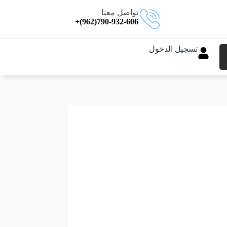
تواصل معنا
790-932-606(962)+
تسجيل الدخول