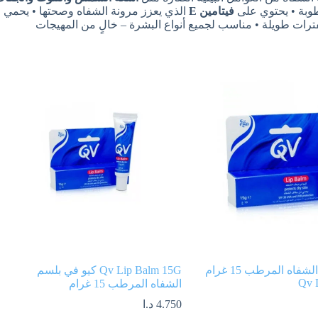
وبة • يحتوي على
فيتامين E
الذي يعزز مرونة الشفاه وصحتها • يحمي
ترات طويلة • مناسب لجميع أنواع البشرة – خالٍ من المهيجات
كيو في بلسم الشفاه المرطب 15 غرام
Qv Lip Balm 15G كيو في بلسم
Qv 
الشفاه المرطب 15 غرام
4.750
د.ا