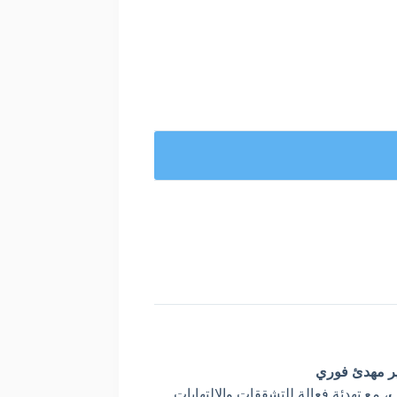
ر مهدئ فوري
ف
، مع تهدئة فعالة للتشققات والالتهابات.