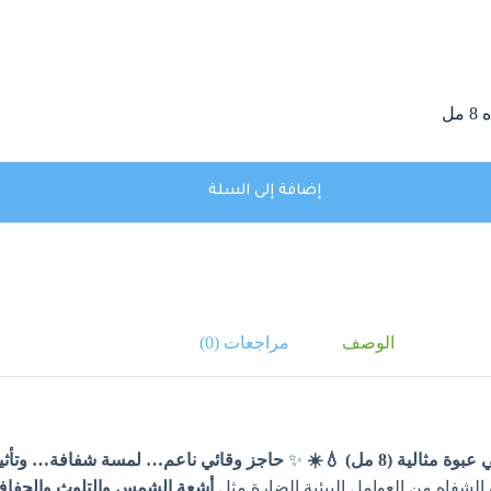
إضافة إلى السلة
الوصف
مراجعات (0)
✨
حاجز وقائي ناعم… لمسة شفافة… وتأثي
لشفاه من العوامل البيئية الضارة مثل
أشعة الشمس والتلوث والجفا