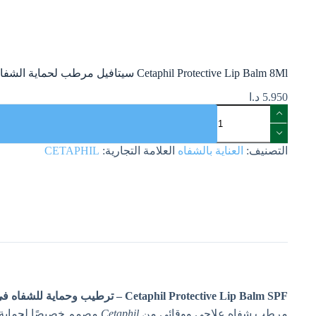
Cetaphil Protective Lip Balm 8Ml سيتافيل مرطب لحماية الشفاه 8 مل
5.950
د.ا
التصنيف:
العناية بالشفاه
العلامة التجارية:
CETAPHIL
Cetaphil Protective Lip Balm SPF – ترطيب وحماية للشفاه في عبوة مثالية (8 مل) 💧☀️
مرطب شفاه علاجي ووقائي من
Cetaphil
مصمم خصيصًا لحماية ا