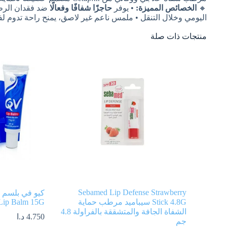
🔸
الخصائص المميزة:
• يوفر
حاجزًا شفافًا وفعالًا
ضد فقدان الرط
اليومي وخلال التنقل • ملمس ناعم غير لاصق، يمنح راحة تدوم لف
منتجات ذات صلة
Sebamed Lip Defense Strawberry
Stick 4.8G سيباميد مرطب حماية
Lip Balm 15G
الشفاة الجافة والمتشققة بالفراولة 4.8
4.750
د.ا
جم