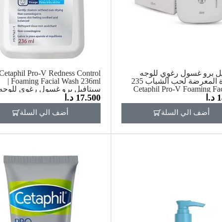
ل برو غسول رغوي للوجه
Cetaphil Pro-V Redness Control
للبشرة المعرضة لحب الشباب 235
Foaming Facial Wash 236ml |
Cetaphil Pro-V Foaming Facia
سيتافيل برو غسول رغوي للوجه
1
د.ا
17.500
د.ا
Wash for Acne-Prone Skin
للتحكم بالإحمرار 236مل
أضف الي السلة
أضف الي السلة