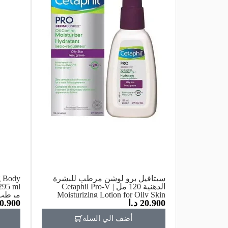
سيتافيل برو لوشن مرطب للبشرة
g Body
الدهنية 120 مل | Cetaphil Pro-V
Moisturizing Lotion for Oily Skin
مرطب لل
20.900
د.ا
0.900
120ml
أضف الي السلة