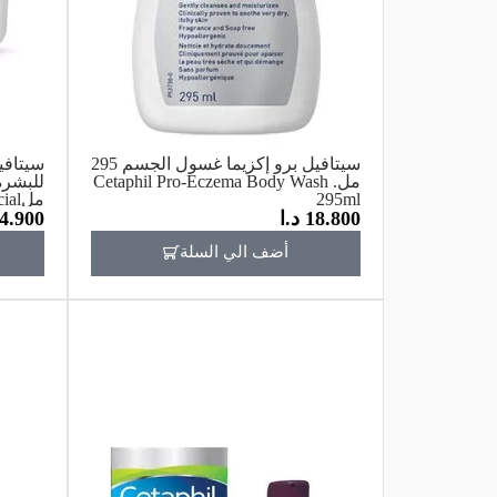
سيتافيل برو إكزيما غسول الجسم 295
سيتافي
مل. Cetaphil Pro-Eczema Body Wash
295ml
ملl
18.800
د.ا
4.900
 235ml
أضف الي السلة