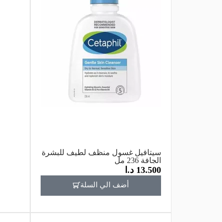
سيتافيل غسول منظف لطيف للبشرة
الجافة 236 مل
13.500
د.ا
أضف الي السلة