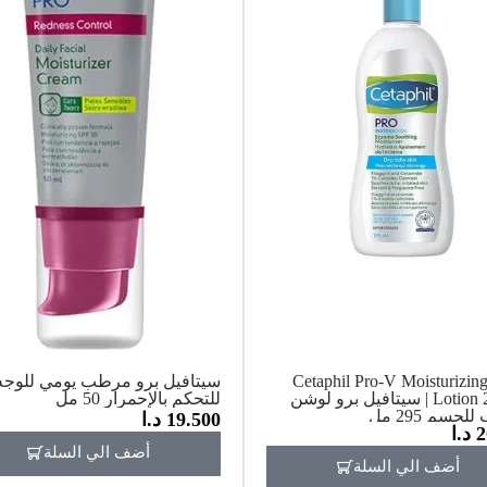
Cetaphil Pro-V Moisturizin
سيتافيل برو مرطب يومي للوجه
Lotion 295 ml | سيتافيل برو لوشن
للتحكم بالإحمرار 50 مل
جسم 295 مل
19.500
د.ا
2
د.ا
أضف الي السلة
أضف الي السلة