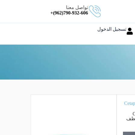
تواصل معنا
790-932-606(962)+
تسجيل الدخول
C
 منظف