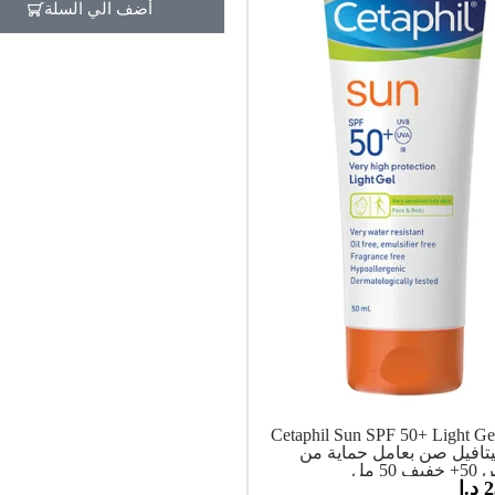
أضف الي السلة
Cetaphil Sun SPF 50+ Light Ge
افيل صن بعامل حماية من
50 مل
2
د.ا