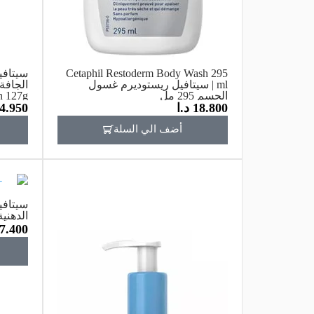
Cetaphil Restoderm Body Wash 295
سيتاف
ml | سيتافيل ريستوديرم غسول
الجسم 295 مل
n 127g
18.800
د.ا
4.950
أضف الي السلة
سيتافي
الدهنية 125 مل 
7.400