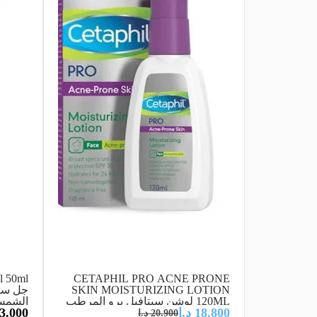
l 50ml
CETAPHIL PRO ACNE PRONE
SKIN MOISTURIZING LOTION
جل سيت
120ML لوشن سيتافيل برو المرطب
الشمس 50+ خفيف 
18.800
د.ا
3.000
للبشرة المعرضة لحب الشباب 120
20.900
د.ا