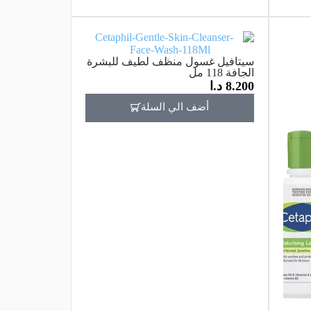
سيتافيل غسول منظف لطيف للبشرة
الجافة 118 مل
8.200
د.ا
أضف الي السلة