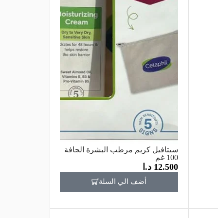
سيتافيل كريم مرطب البشرة الجافة
100 غم
12.500
د.ا
أضف الي السلة