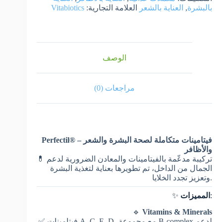
بالبشرة
,
العناية بالشعر
العلامة التجارية:
Vitabiotics
الوصف
مراجعات (0)
Perfectil® – فيتامينات متكاملة لصحة البشرة والشعر
والأظافر
💊 تركيبة مدعّمة بالفيتامينات والمعادن الضرورية لدعم
الجمال من الداخل، تم تطويرها بعناية لتغذية البشرة
وتعزيز تجدد الخلايا.
:
المميزات
✨
🔹
Vitamins & Minerals
✅ فيتامينات A, C, E, D، مع مجموعة B-complex لدعم