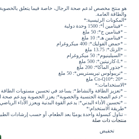
هو منتج مخصص لدعم صحة الرجال، خاصة فيما يتعلق بالخصوبة وال
والطاقة العامة.
*المكونات الرئيسية:*
– *فيتامين أ*: 1500 وحدة دولية
– *فيتامين ج*: 50 ملغ
– *فيتامين هـ*: 10 ملغ
– *حمض الفوليك*: 400 ميكروغرام
– *الزنك*: 13.75 ملغ
– *السيلينيوم*: 50 ميكروغرام
– *L-كارنيتين*: 500 ملغ
– *جذور الماكا*: 200 ملغ
– *تريبولوس تيريستريس*: 50 ملغ
– *Co-Q10*: 20 ملغ
*الاستخدامات:*
– *تعزيز الطاقة والنشاط*: يساعد في تحسين مستويات الطاقة وت
– *دعم الصحة الجنسية والخصوبة*: يعزز الخصوبة ويدعم صحة الج
– *تحسين الأداء البدني*: يدعم القوة البدنية ويعزز الأداء الرياضي.
*طريقة الاستخدام:*
– تناول كبسولة واحدة يوميًا بعد الطعام، أو حسب إرشادات الطب
منتجات ذات صلة
تخفيض