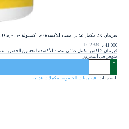
فيرمان 2X مكمل غذائي مضاد للأكسدة 120 كبسولة Verman 2X Anti Oxidant Dietary Supplement 120 Capsules
41.000
د.ا
45.650
د.ا
فيرمان 2 إكس مكمل غذائي مضاد للأكسدة لتحسين الخصوبة عند الذكور.
متوفر في المخزون
التصنيفات:
فيتامينات الخصوبة
,
مكملات غذائية