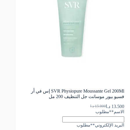
SVR Physiopure Moussante Gel 200Ml إس في أر
فسيو بيور موسانت جل التنظيف 200 مل
13.500
د.ا
15.000
د.ا
الاسم
**مطلوب
البريد الإلكتروني
**مطلوب