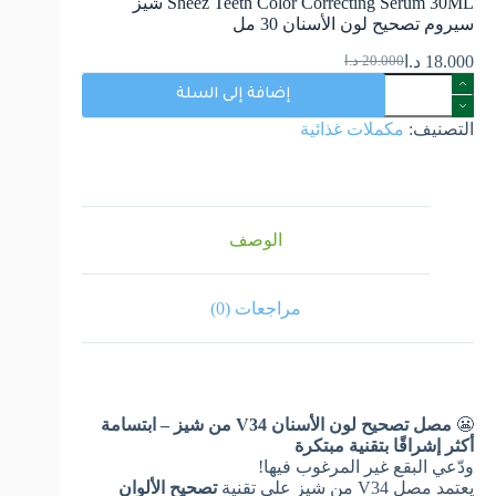
Sheez Teeth Color Correcting Serum 30ML شيز
سيروم تصحيح لون الأسنان 30 مل
18.000
د.ا
20.000
د.ا
إضافة إلى السلة
التصنيف:
مكملات غذائية
الوصف
مراجعات (0)
😬
مصل تصحيح لون الأسنان V34 من شيز – ابتسامة
أكثر إشراقًا بتقنية مبتكرة
ودّعي البقع غير المرغوب فيها!
يعتمد مصل V34 من شيز على تقنية
تصحيح الألوان