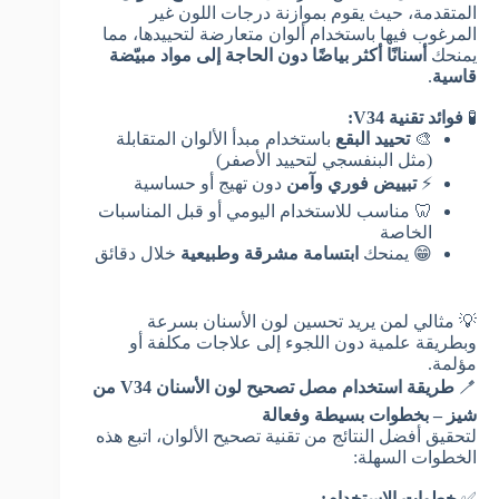
المتقدمة، حيث يقوم بموازنة درجات اللون غير
المرغوب فيها باستخدام ألوان متعارضة لتحييدها، مما
يمنحك
أسنانًا أكثر بياضًا دون الحاجة إلى مواد مبيّضة
قاسية
.
🧪
فوائد تقنية V34:
🎨
تحييد البقع
باستخدام مبدأ الألوان المتقابلة
(مثل البنفسجي لتحييد الأصفر)
⚡
تبييض فوري وآمن
دون تهيج أو حساسية
🦷 مناسب للاستخدام اليومي أو قبل المناسبات
الخاصة
😁 يمنحك
ابتسامة مشرقة وطبيعية
خلال دقائق
💡 مثالي لمن يريد تحسين لون الأسنان بسرعة
وبطريقة علمية دون اللجوء إلى علاجات مكلفة أو
مؤلمة.
🪥
طريقة استخدام مصل تصحيح لون الأسنان V34 من
شيز – بخطوات بسيطة وفعالة
لتحقيق أفضل النتائج من تقنية تصحيح الألوان، اتبع هذه
الخطوات السهلة:
✅
خطوات الاستخدام: