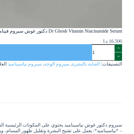
Dr Ghosh Vitamin Niacinamide Serum دكتور غوش سيروم فيتامين نياسيناميد
16.500
د.ا
التصنيفات:
العناية بالبشرة
,
سيروم الوجه
,
سيروم نياسيناميد
العل
سيروم دكتور غوش نياسيناميد يحتوي على المكونات الرئيسية التا
– *نياسيناميد*: يعمل على تفتيح البشرة وتقليل ظهور المسام، ويق