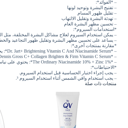
– *الفوائد*:
– تفتيح البشرة وتوحيد لونها
– تقليل ظهور المسام
– تهدئة البشرة وتقليل الالتهاب
– تحسين مظهر البشرة العام
*استخدامات السيروم*:
– يمكن استخدام السيروم لعلاج مشاكل البشرة المختلفة، مثل الت
– يساعد على تحسين مظهر البشرة وتقليل ظهور التجاعيد والخط
*مقارنة بمنتجات أخرى*:
– *Dr. Jart+ Brightening Vitamin C And Niacinamide Serum*: يحتوي على فيتامين C ونياسيناميد لتفتيح البشرة وتحسين مظهرها.
– *Dr. Dennis Gross C+ Collagen Brighten & Firm Vitamin C Serum*: يحتوي على فيتامين C والكولاجين لتحسين مظهر البشرة وتقليل ظهور التجاعيد.
– *The Ordinary Niacinamide 10% + Zinc 1%*: يحتوي على نياسيناميد وزنك لتقليل ظهور المسام وتحسين مظهر البشرة ¹ ².
*الاحتياطات*:
– يجب إجراء اختبار الحساسية قبل استخدام السيروم.
– يجب استخدام واقي الشمس أثناء استخدام السيروم ³.
منتجات ذات صلة