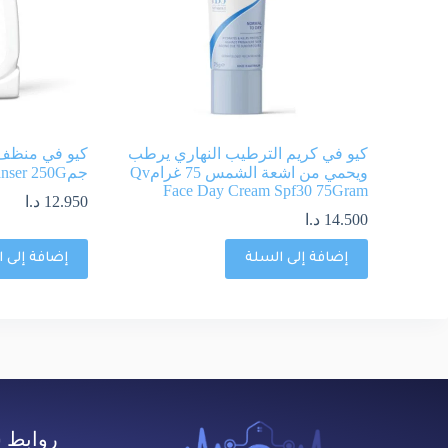
كيو في كريم الترطيب النهاري يرطب
ويحمي من اشعة الشمس 75 غرامQv
جمQv Face Gentle Cleanser 250G
Face Day Cream Spf30 75Gram
12.950
د.ا
14.500
د.ا
إضافة إلى السلة
إضافة إلى 
روابط 