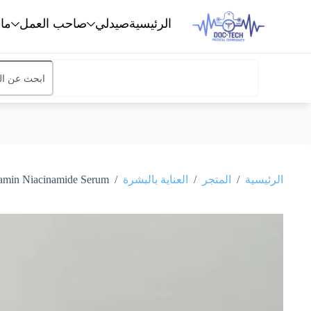
الرئيسية
صيدلي
صاحب العمل
ما
/
/
/
الرئيسية
المتجر
العناية بالبشرة
Dr Ghosh Vitamin Niacinamide Serum دكتور غوش 