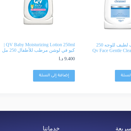
QV Baby Moisturizing Lotion 250ml |
كيو في منظف لطيف للوجه 250
كيو في لوشن مرطب للأطفال 250 مل
9.400
د.ا
السلة
إضافة إلى السلة
سريعة
خدماتنا