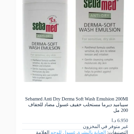
Sebamed Anti Dry Derma Soft Wash Emulsion 200Ml
سيباميد ديرما مستحلب خفيف غسول مضاد للجفاف
200 مل
6.950
د.ا
غير متوفر في المخزون
التصنيفات:
العناية بالبشرة
,
غسول للوجه
العلامة