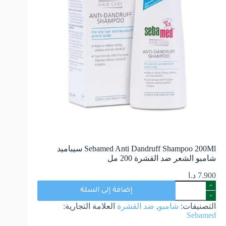
Sebamed Anti Dandruff Shampoo 200Ml سيباميد
شامبو الشعر ضد القشرة 200 مل
7.900
د.ا
إضافة إلى السلة
التصنيفات:
شامبو
,
ضد القشرة
العلامة التجارية:
Sebamed