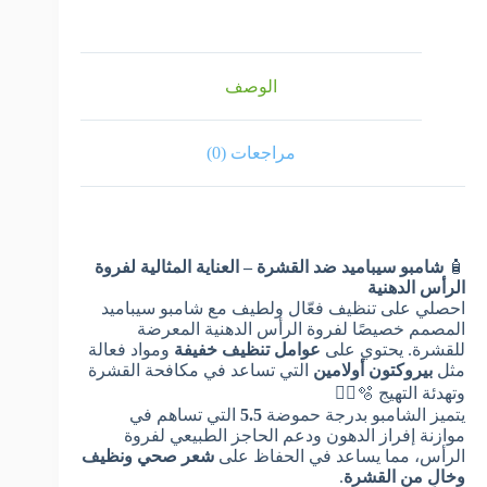
الوصف
مراجعات (0)
🧴
شامبو سيباميد ضد القشرة – العناية المثالية لفروة
الرأس الدهنية
احصلي على تنظيف فعّال ولطيف مع شامبو سيباميد
المصمم خصيصًا لفروة الرأس الدهنية المعرضة
للقشرة. يحتوي على
عوامل تنظيف خفيفة
ومواد فعالة
مثل
بيروكتون أولامين
التي تساعد في مكافحة القشرة
وتهدئة التهيج 🫧💆‍♀️
يتميز الشامبو بدرجة حموضة
5.5
التي تساهم في
موازنة إفراز الدهون ودعم الحاجز الطبيعي لفروة
الرأس، مما يساعد في الحفاظ على
شعر صحي ونظيف
وخالٍ من القشرة
.