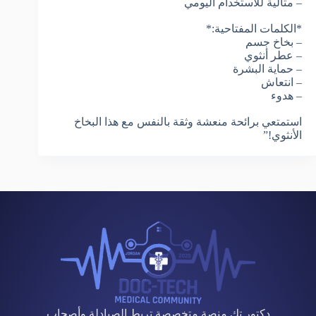
– مثالية للاستخدام اليومي
*الكلمات المفتاحية:*
– بخاخ جسم
– عطر أنثوي
– حماية البشرة
– انتعاش
– هدوء
استمتعي برائحة منعشة وثقة بالنفس مع هذا البخاخ
الأنثوي!”
دكتور تك منصة متخصصة تربط الصيادلة وأصحاب