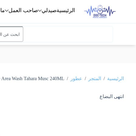
الرئيسية
صيدلي
صاحب العمل
ما
/
/
/
الرئيسية
المتجر
عطور
Raghad Organics Delicate Private Area Wash Tahara Musc 240MLر
انتهى البضاع