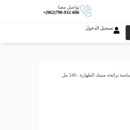
تواصل معنا
790-932-606(962)+
تسجيل الدخول