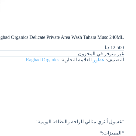
Raghad Organics Delicate Private Area Wash Tahara Musc 240MLرغد أورجانيكس غسول للمناطق الحساسة برائحة مسك الطهارة ، 40
12.500
د.ا
غير متوفر في المخزون
التصنيف:
عطور
العلامة التجارية:
Raghad Organics
“غسول أنثوي مثالي للراحة والنظافة اليومية!
*المميزات:*