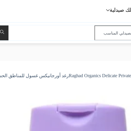
لك صيدلية
غد أورجانيكس غسول للمناطق الحساسة برائحة مسك الطهارة ، 240 مل