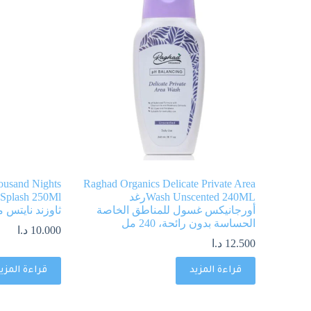
ousand Nights
Raghad Organics Delicate Private Area
Wash Unscented 240MLرغد
أورجانيكس غسول للمناطق الخاصة
ثاوزند نايتس معط
الحساسة بدون رائحة، 240 مل
10.000
د.ا
12.500
د.ا
قراءة المزيد
قراءة المزي