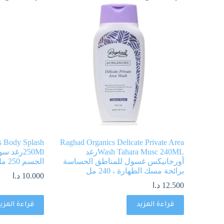
s Body Splash
Raghad Organics Delicate Private Area
Wash Tahara Musc 240MLرغد
250Mlرغد
أورجانيكس غسول للمناطق الحساسة
الجسم 250 مل
برائحة مسك الطهارة ، 240 مل
10.000
د.ا
12.500
د.ا
قراءة المزيد
قراءة المزي