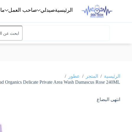
الرئيسية
صيدلي
صاحب العمل
ما
/
/
/
الرئيسية
المتجر
عطور
Raghad Organics Delicate Private Area Wash Damascus Rose 240MLرغد أورجانيكس غسول للمناطق الخاصة الحساسة برائحة الورد الدمش
انتهى البضاع