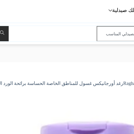
لك صيدلية
قي، 240 مل