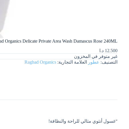
Raghad Organics Delicate Private Area Wash Damascus Rose 240MLرغد أورجانيكس غسول للمناطق الخاصة الحساسة برائحة الورد الدمش
12.500
د.ا
غير متوفر في المخزون
التصنيف:
عطور
العلامة التجارية:
Raghad Organics
“غسول أنثوي مثالي للراحة والنظافة!