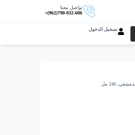
تواصل معنا
790-932-606(962)+
تسجيل الدخول