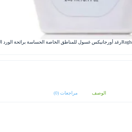
قي، 240 مل
الوصف
مراجعات (0)