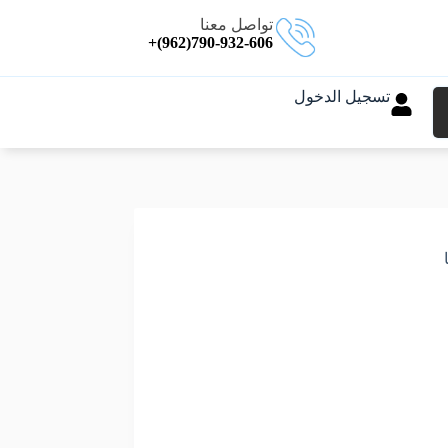
تواصل معنا
790-932-606(962)+
تسجيل الدخول