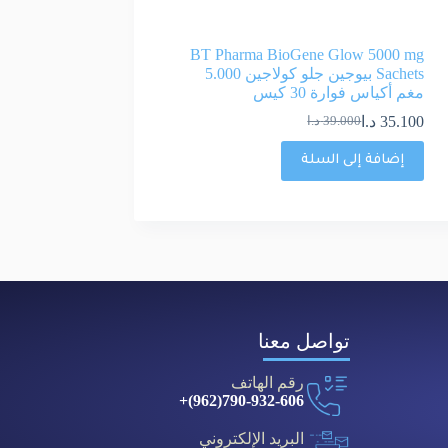
BT Pharma BioGene Glow 5000 mg
Sachets بيوجين جلو كولاجين 5.000
مغم أكياس فوارة 30 كيس
35.100
د.ا
39.000
د.ا
إضافة إلى السلة
تواصل معنا
رقم الهاتف
790-932-606(962)+
البريد الإلكتروني