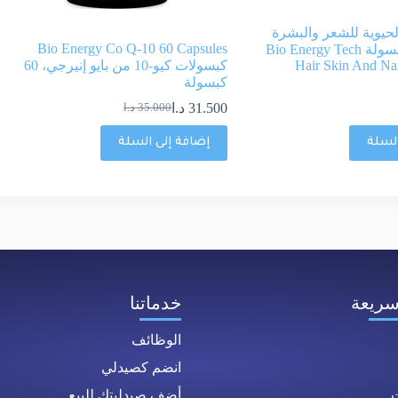
لحيوية للشعر والبشرة
Bio Energy Co Q-10 60 Capsules
والأظافر 60كبسولة Bio Energy Tech
Hair Skin And Nai
كبسولات كيو-10 من بايو إنيرجي، 60
كبسولة
31.500
د.ا
35.000
د.ا
السلة
إضافة إلى السلة
سريعة
خدماتنا
الوظائف
انضم كصيدلي
ت
أضف صيدليتك للبيع