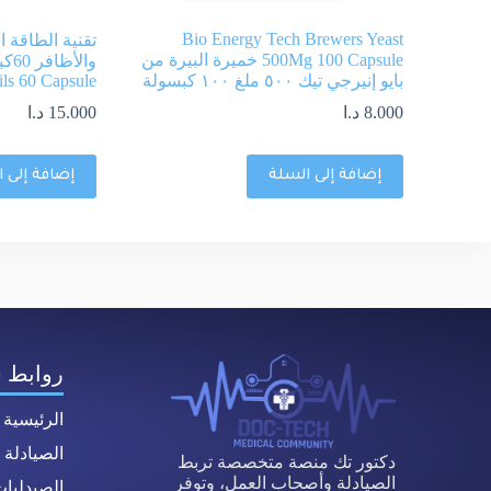
Bio Energy Tech Brewers Yeast
تقنية الطاقة ا
500Mg 100 Capsule خميرة البيرة من
بايو إنيرجي تيك ٥٠٠ ملغ ١٠٠ كبسولة
ls 60 Capsule
8.000
د.ا
15.000
د.ا
إضافة إلى السلة
إضافة إلى 
روابط 
الرئيسية
الصيادلة
دكتور تك منصة متخصصة تربط
الصيادلة وأصحاب العمل، وتوفر
الصيدليا