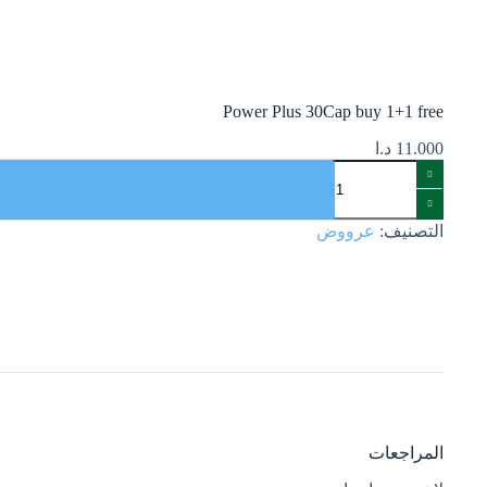
Power Plus 30Cap buy 1+1 free
11.000
د.ا
التصنيف:
عرووض
المراجعات