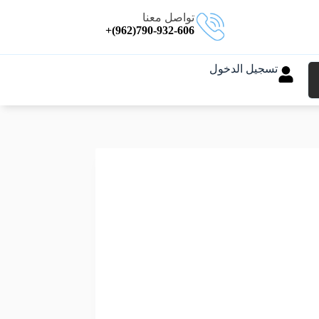
تواصل معنا
790-932-606(962)+
تسجيل الدخول