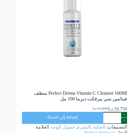
Perfect Derma Vitamin C Cleanser 100Ml منظف
فيتامين سي بيرفكت ديرما 100 مل
10.750
د.ا
11.950
د.ا
إضافة إلى السلة
التصنيفات:
العناية بالبشرة
,
غسول للوجه
العلامة
التجارية:
Perfect derma