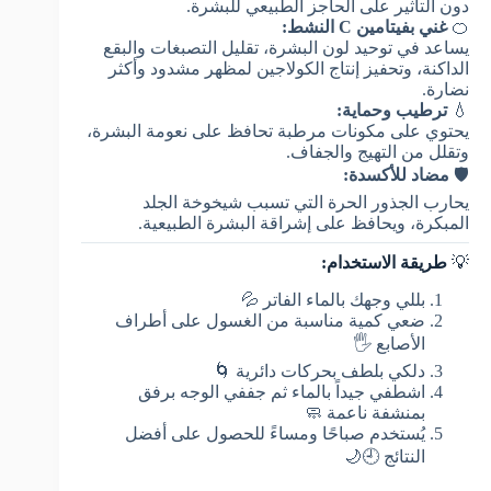
دون التأثير على الحاجز الطبيعي للبشرة.
🍊
غني بفيتامين C النشط:
يساعد في توحيد لون البشرة، تقليل التصبغات والبقع
الداكنة، وتحفيز إنتاج الكولاجين لمظهر مشدود وأكثر
نضارة.
💧
ترطيب وحماية:
يحتوي على مكونات مرطبة تحافظ على نعومة البشرة،
وتقلل من التهيج والجفاف.
🛡️
مضاد للأكسدة:
يحارب الجذور الحرة التي تسبب شيخوخة الجلد
المبكرة، ويحافظ على إشراقة البشرة الطبيعية.
💡
طريقة الاستخدام:
بللي وجهك بالماء الفاتر 💦
ضعي كمية مناسبة من الغسول على أطراف
الأصابع 🖐️
دلكي بلطف بحركات دائرية 🌀
اشطفي جيداً بالماء ثم جففي الوجه برفق
بمنشفة ناعمة 🧼
يُستخدم صباحًا ومساءً للحصول على أفضل
النتائج 🕘🌙