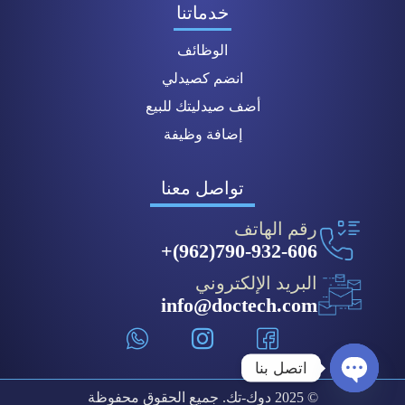
خدماتنا
الوظائف
انضم كصيدلي
أضف صيدليتك للبيع
إضافة وظيفة
تواصل معنا
رقم الهاتف
790-932-606(962)+
البريد الإلكتروني
info@doctech.com
اتصل بنا
© 2025 دوك-تك. جميع الحقوق محفوظة
Open chaty