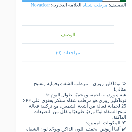
التصنيف:
مرطب شفاه
العلامة التجارية:
Novaclear
الوصف
مراجعات (0)
💋 نوفاكلير روزي – مرطب الشفاه بحماية وتفتيح
مثالي!
شفاه وردية، ناعمة، ومحميّة طوال اليوم ✨
نوفاكلير روزي هو مرطب شفاه مبتكر يحتوي على SPF
25 لحماية فعالة من أشعة الشمس، مع تركيبة فعالة
تمنح الشفاه لونًا ورديًا طبيعيًا وتقلل من التصبغات
الداكنة.
🌸 المكونات المميزة:
✔️ ألفا أربوتين: يخفف اللون الداكن ويوحّد لون الشفاه