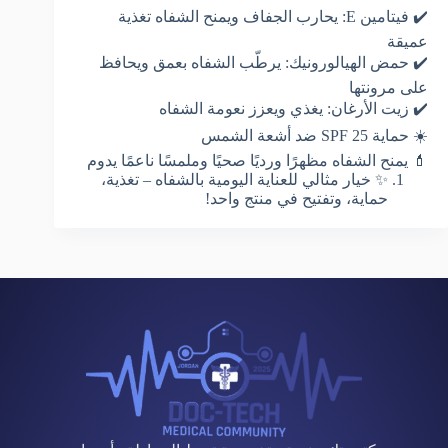
✔️ فيتامين E: يحارب الجفاف ويمنح الشفاه تغذية
عميقة
✔️ حمض الهيالورونيك: يرطّب الشفاه بعمق ويحافظ
على مرونتها
✔️ زيت الأرغان: يغذي ويعزز نعومة الشفاه
☀️ حماية SPF 25 ضد أشعة الشمس
💄 يمنح الشفاه مظهرًا ورديًا صحيًا وملمسًا ناعمًا يدوم
✨ خيار مثالي للعناية اليومية بالشفاه – تغذية،
حماية، وتفتيح في منتج واحد!