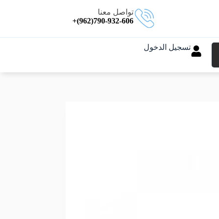
تواصل معنا
790-932-606(962)+
تسجيل الدخول