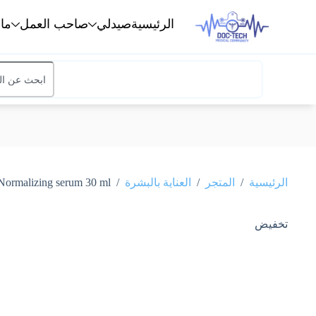
الرئيسية
صيدلي
صاحب العمل
ما
/
/
/
الرئيسية
المتجر
العناية بالبشرة
Miraculum Stop ACNE Normalizing serum 30 ml م
تخفيض