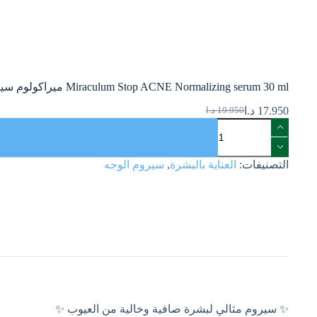
Miraculum Stop ACNE Normalizing serum 30 ml ميراكولوم سيروم إيقاف حب الشباب الطبيعي 30 مل
17.950
د.ا
19.950
د.ا
التصنيفات:
العناية بالبشرة
,
سيروم الوجه
✨ سيروم مثالي لبشرة صافية وخالية من العيوب ✨