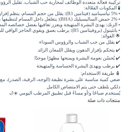
تركيبة فعالة متعددة الوظائف لمحاربة حب الشباب، تقليل الرؤ
🧪 المكونات الفعّالة:
• 5% نياسيناميد (فيتامين B3): يقلل من حجم المسام، ينظم إفراز الدهون، ويحسن مظهر البشرة 💧
• 2% حمض الساليسيليك (BHA): يتغلغل داخل المسام لتنظيفها بعمق ومكافحة الرؤوس السوداء والالتهابات 🧼
• الزنك: يهدئ البشرة المتهيجة ويعزز تعافيها بفضل خصائصه المضا
• بانثينول (بروفيتامين B5): يرطب بعمق ويقوي الحاجز الواقي للبشرة 🌸
🌟 الفوائد:
✔️ يقلل من حب الشباب والرؤوس السوداء
✔️ يتحكم بإفراز الدهون ويقلل اللمعان الزائد
✔️ يُحسّن نعومة البشرة ويمنحها مظهرًا موحدًا
✔️ يرطب ويهدئ البشرة الحساسة والمتهيجة
🧴 طريقة الاستخدام:
ضعي كمية مناسبة على بشرة نظيفة (الوجه، الرقبة، الصدر)، مع 
دلكي بلطف حتى يتم الامتصاص الكامل
يُستخدم صباحًا و/أو مساءً قبل تطبيق المرطب اليومي ☀️🌙
منتجات ذات صلة