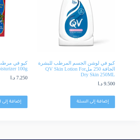
كيو في لوشن الجسم المرطب للبشرة
sturizer 100g
الجافة 250 ملQV Skin Lotion For
Dry Skin 250ML
7.250
د.ا
9.500
د.ا
إضافة إلى السلة
إضافة إلى 