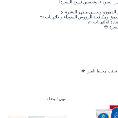
وس السوداء، وتحسين نسيج البشرة!
دة للالتهابات 🌿
تجنب محيط العين 👁️
انتهى البضاع