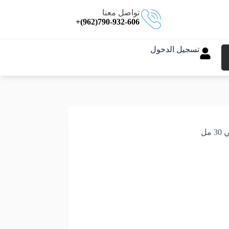
تواصل معنا
790-932-606(962)+
تسجيل الدخول