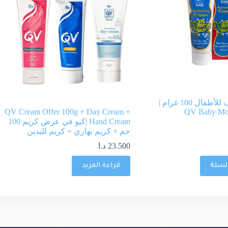
كيو في مرطب للأطفال 100 غرام |
QV Cream Offer 100g + Day Cream +
QV Baby Moi
Hand Cream |كيو في عرض كريم 100
جم + كريم نهاري + كريم لليدين
23.500
د.ا
السلة
قراءة المزيد