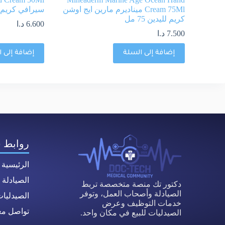
Cream 75Ml ميناديرم مارين ايج اوشن
سيرافي كريم اليد
كريم لليدين 75 مل
6.600
د.ا
7.500
د.ا
إضافة إلى السلة
إضافة إلى 
روابط 
الرئيسية
الصيادلة
دكتور تك منصة متخصصة تربط
الصيادلة وأصحاب العمل، وتوفر
الصيدليا
خدمات التوظيف وعرض
تواصل معن
الصيدليات للبيع في مكان واحد.