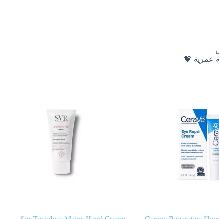
ن
ة عمرية 💖
Svr Topialyse Mains Hand Cream
Cerave Reparative Ha