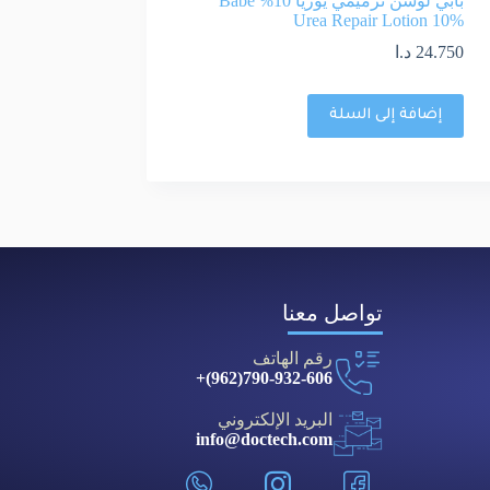
بابي لوشن ترميمي يوريا 10℅ Babe
Urea Repair Lotion 10%
24.750
د.ا
إضافة إلى السلة
تواصل معنا
رقم الهاتف
790-932-606(962)+
البريد الإلكتروني
info@doctech.com