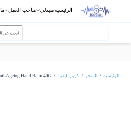
الرئيسية
صيدلي
صاحب العمل
ما
/
/
/
الرئيسية
المتجر
كريم لليدين
Flexitol Anti-Ageing Hand Balm 40G فليكسيتول بلسم اليد ا