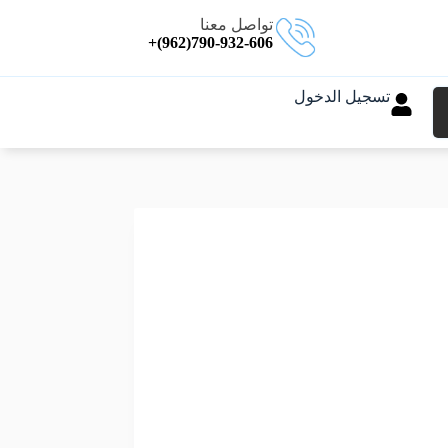
تواصل معنا
790-932-606(962)+
تسجيل الدخول