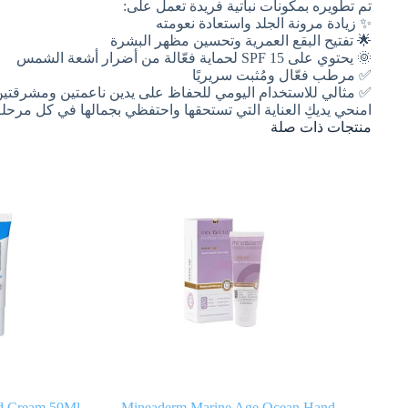
تم تطويره بمكونات نباتية فريدة تعمل على:
✨ زيادة مرونة الجلد واستعادة نعومته
🌟 تفتيح البقع العمرية وتحسين مظهر البشرة
🌞 يحتوي على SPF 15 لحماية فعّالة من أضرار أشعة الشمس
✅ مرطب فعّال ومُثبت سريريًا
✅ مثالي للاستخدام اليومي للحفاظ على يدين ناعمتين ومشرقتي
امنحي يديكِ العناية التي تستحقها واحتفظي بجمالها في كل مرحل
منتجات ذات صلة
nd Cream 50Ml
Mineaderm Marine Age Ocean Hand