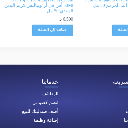
 المرمم 50 مل
50Ml أس في أر توبياليس كريم اليدين
المغذي 50 مل
6.500
د.ا
السلة
إضافة إلى السلة
سريعة
خدماتنا
الوظائف
انضم كصيدلي
ت
أضف صيدليتك للبيع
ا
إضافة وظيفة