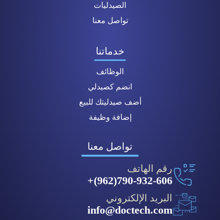
الصيدليات
تواصل معنا
خدماتنا
الوظائف
انضم كصيدلي
أضف صيدليتك للبيع
إضافة وظيفة
تواصل معنا
رقم الهاتف
790-932-606(962)+
البريد الإلكتروني
info@doctech.com