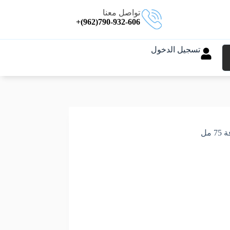
تواصل معنا
790-932-606(962)+
تسجيل الدخول