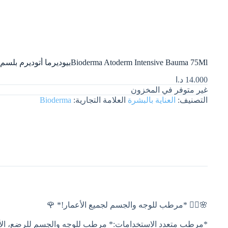
Bioderma Atoderm Intensive Bauma 75Mlبيوديرما أتوديرم بلسم الترطيب المكثف للبشرة الجافة 75 مل
14.000
د.ا
غير متوفر في المخزون
التصنيف:
العناية بالبشرة
العلامة التجارية:
Bioderma
🌸💆‍♀️ *مرطب للوجه والجسم لجميع الأعمار!* 🌹
*مرطب متعدد الاستخدامات:* مرطب للوجه والجسم للرضع، الأطفال