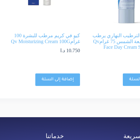
الترطيب النهاري يرطب
كيو في كريم مرطب للبشرة 100
ويحمي من اشعة الشمس 75 غرامQv
غرامQv Moisturizing Cream 100G
Face Day Cream 
10.750
د.ا
السلة
إضافة إلى السلة
سريعة
خدماتنا