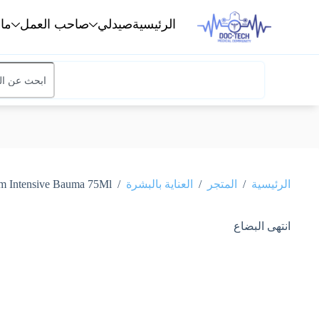
الرئيسية
صيدلي
صاحب العمل
ما
/
/
/
الرئيسية
المتجر
العناية بالبشرة
Bioderma Atoderm Intensive Bauma 75Mlبيوديرما أتوديرم ب
انتهى البضاع