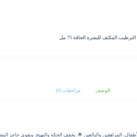
الوصف
مراجعات (0)
، المراهقين والبالغين 🌟. يخفف الحكة والتهيج، ويقوي حاجز البشرة 