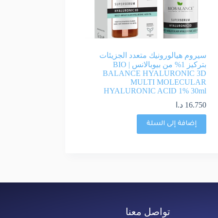
سيروم هيالورونيك متعدد الجزيئات
بتركيز 1% من بيوبالانس | BIO
BALANCE HYALURONIC 3D
MULTI MOLECULAR
HYALURONIC ACID 1% 30ml
16.750
د.ا
إضافة إلى السلة
تواصل معنا