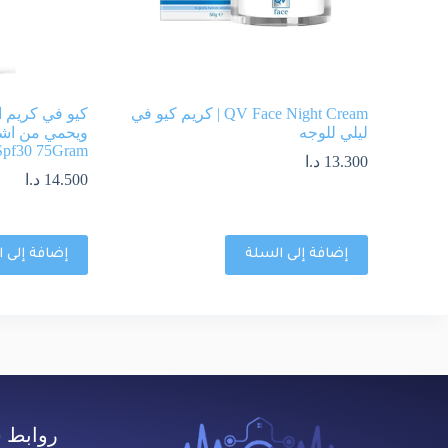
QV Face Night Cream | كريم كيو في
كيو في كريم 
ليلي للوجه
Spf30 75Gram
13.300
د.ا
14.500
د.ا
إضافة إلى السلة
إضافة إلى 
روابط 