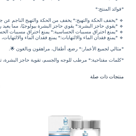
*فوائد المنتج:*
🔹 *يخفف الحكة والتهيج:* يخفف من الحكة والتهيج الناجم عن ج
🔹 *يقوي حاجز البشرة:* يقوي حاجز البشرة بيولوجيًا، مما يعيد ر
🔹 *يمنع اختراق مسببات الحساسية:* يمنع اختراق مسببات الح
🔹 *يمنع فقدان الماء والالتهابات:* يمنع فقدان الماء والالتهابا
*مثالي لجميع الأعمار:* رضع، أطفال، مراهقون وبالغون 🌟.
*كلمات مفتاحية:* مرطب للوجه والجسم، تقوية حاجز البشرة، تخ
منتجات ذات صلة