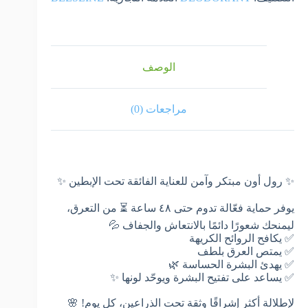
الوصف
مراجعات (0)
✨ رول أون مبتكر وآمن للعناية الفائقة تحت الإبطين ✨
يوفر حماية فعّالة تدوم حتى ٤٨ ساعة ⏳ من التعرق،
ليمنحك شعورًا دائمًا بالانتعاش والجفاف 💦
✅ يكافح الروائح الكريهة
✅ يمتص العرق بلطف
✅ يهدئ البشرة الحساسة 🌿
✅ يساعد على تفتيح البشرة ويوحّد لونها ✨
لإطلالة أكثر إشراقًا وثقة تحت الذراعين، كل يوم! 🌸