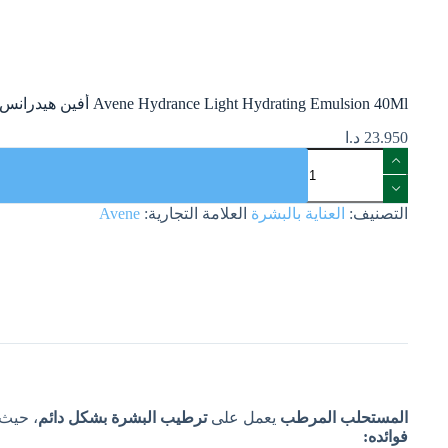
Avene Hydrance Light Hydrating Emulsion 40Ml أفين هيدرانس مستحلب الترطيب الخفيف 40 مل
23.950
د.ا
التصنيف:
العناية بالبشرة
العلامة التجارية:
Avene
المستحلب المرطب
يعمل على
ترطيب البشرة بشكل دائم
، حيث
فوائده: