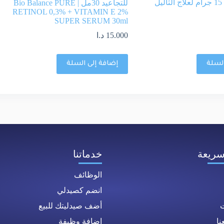
جل كورنيكس 15 جرام لعلاج الثآليل
للتجاعيد 30مل | Bio Balance PURE
RETINOL 0,3% + VITAMIN E 2%
SUPER SERUM 30ml
15.000
د.ا
السلة
إضافة إلى السلة
سريعة
خدماتنا
الوظائف
انضم كصيدلي
ت
أضف صيدليتك للبيع
ا
إضافة وظيفة