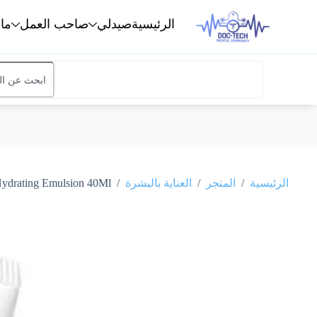
الرئيسية
صيدلي
صاحب العمل
ما
/
/
/
الرئيسية
المتجر
العناية بالبشرة
vene Hydrance Light Hydrating Emulsion 40Ml