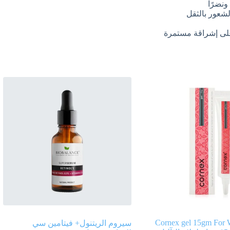
ونضرًا
الشعور بالثقل
على إشراقة مستمرة
Cornex gel 15gm For 
سيروم الريتنول+ فيتامين سي