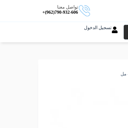
تواصل معنا
790-932-606(962)+
تسجيل الدخول