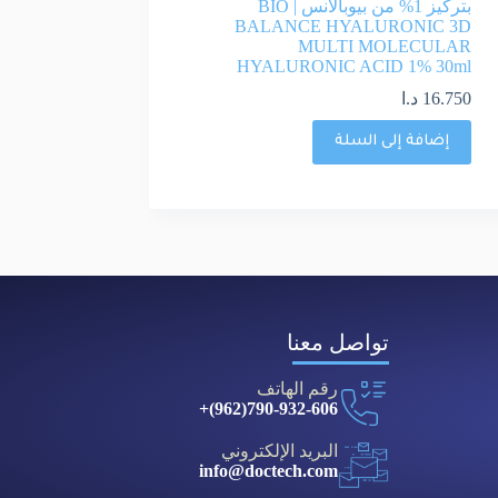
بتركيز 1% من بيوبالانس | BIO
BALANCE HYALURONIC 3D
MULTI MOLECULAR
HYALURONIC ACID 1% 30ml
16.750
د.ا
إضافة إلى السلة
تواصل معنا
رقم الهاتف
790-932-606(962)+
البريد الإلكتروني
info@doctech.com