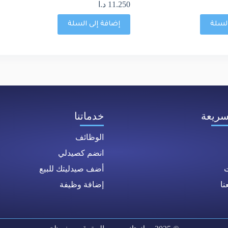
11.250
د.ا
السلة
إضافة إلى السلة
سريعة
خدماتنا
الوظائف
انضم كصيدلي
ت
أضف صيدليتك للبيع
ا
إضافة وظيفة