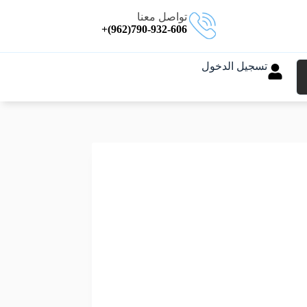
تواصل معنا
790-932-606(962)+
تسجيل الدخول