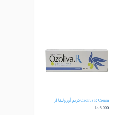
Ozoliva R Creamكريم أوزوليفا آر
6.000
د.ا