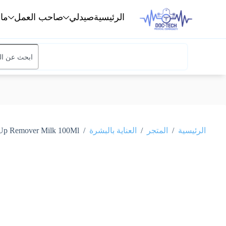
الرئيسية
صيدلي
صاحب العمل
ما
/
/
/
الرئيسية
المتجر
العناية بالبشرة
Acnecinamide Make Up Remover Milk 100Ml اك