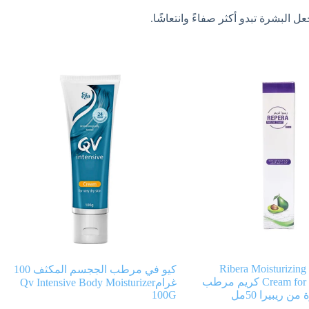
 البشرة تبدو أكثر صفاءً وانتعاشًا.
Ribera Moisturizing
كيو في مرطب الججسم المكثف 100
Cream for the Skin 50ml كريم مرطب
غرامQv Intensive Body Moisturizer
 ريبيرا 50مل
100G