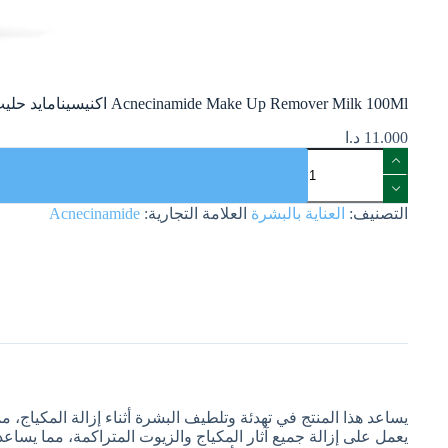
Acnecinamide Make Up Remover Milk 100Ml اكنيسينامايد حليب ازالة المكياج 100 مل
11.000
د.ا
التصنيف:
العناية بالبشرة
العلامة التجارية:
Acnecinamide
يساعد هذا المنتج في تهدئة وتلطيف البشرة أثناء إزالة المكياج، مم
يعمل على إزالة جميع آثار المكياج والزيوت المتراكمة، مما يساعد 