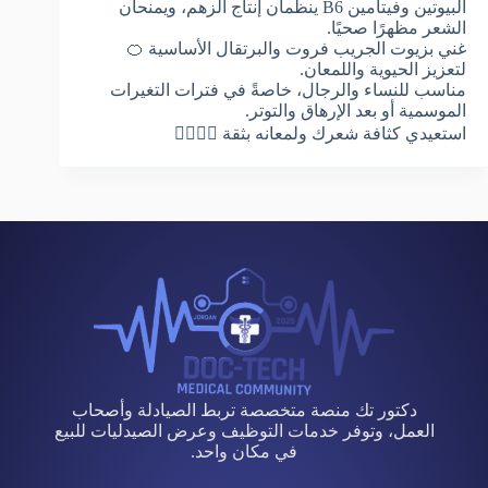
البيوتين وفيتامين B6 ينظمان إنتاج الزهم، ويمنحان
الشعر مظهرًا صحيًا.
غني بزيوت الجريب فروت والبرتقال الأساسية 🍊
لتعزيز الحيوية واللمعان.
مناسب للنساء والرجال، خاصةً في فترات التغيرات
الموسمية أو بعد الإرهاق والتوتر.
استعيدي كثافة شعرك ولمعانه بثقة 💁‍♀️💁‍♂️
دكتور تك منصة متخصصة تربط الصيادلة وأصحاب
العمل، وتوفر خدمات التوظيف وعرض الصيدليات للبيع
في مكان واحد.