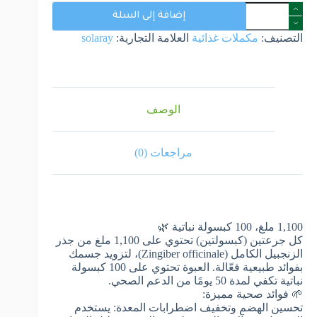
إضافة إلى السلة
التصنيف:
مكملات غذائية
العلامة التجارية:
solaray
الوصف
مراجعات (0)
1,100 ملغ، 100 كبسولة نباتية 🌿
كل جرعتين (كبسولتين) تحتوي على 1,100 ملغ من جذر
الزنجبيل الكامل (Zingiber officinale)، لتزويد جسمك
بفوائد طبيعية فعّالة. العبوة تحتوي على 100 كبسولة
نباتية تكفي لمدة 50 يومًا من الدعم الصحي.
🌱 فوائد صحية مميزة:
تحسين الهضم وتخفيف اضطرابات المعدة: يستخدم