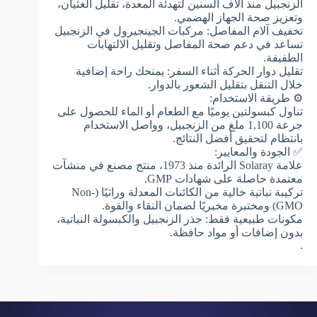
الزنجبيل منذ آلاف السنين لتهدئة المعدة، تقليل الغثيان،
وتعزيز صحة الجهاز الهضمي.
تخفيف آلام المفاصل: مركبات الجينجيرول في الزنجبيل
تساعد في دعم صحة المفاصل وتقليل الالتهابات
الطفيفة.
تقليل دوار الحركة أثناء السفر: يمنحك راحة إضافية
خلال التنقل بتقليل الشعور بالدوار.
⚙️ طريقة الاستخدام:
تناول كبسولتين يوميًا مع الطعام أو الماء للحصول على
جرعة 1,100 ملغ من الزنجبيل، وواصل الاستخدام
بانتظام لتحقيق أفضل النتائج.
✅ الجودة والمعايير:
علامة Solaray الرائدة منذ 1973، منتج مصنع في منشآت
معتمدة حاصلة على شهادات GMP.
تركيبة نباتية خالية من الكائنات المعدلة وراثيًا (Non-
GMO) ومختبرة مخبريًا لضمان النقاء والقوة.
مكونات طبيعية فقط: جذر الزنجبيل والكبسولة النباتية،
بدون إضافات أو مواد حافظة.
.