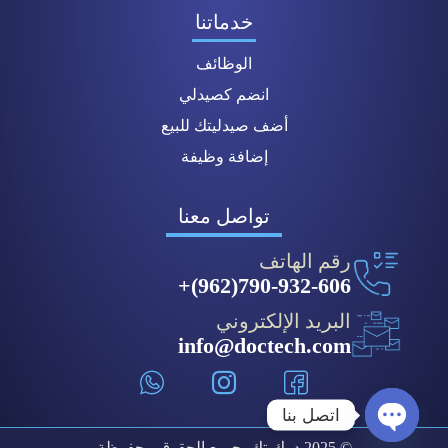
خدماتنا
الوظائف
انضم كصيدلي
أضف صيدليتك للبيع
إضافة وظيفة
تواصل معنا
رقم الهاتف
790-932-606(962)+
البريد الإلكتروني
info@doctech.com
اتصل بنا
© 2025 دوك-تك. جميع الحقوق محفوظة