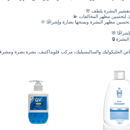
لتقشير البشرة بلطف 🌸
ك لتحسين مظهر المخالفات 💫
سين مظهر البشرة ويمنحها نضارة وإشراقًا 🌞
راقًا 🌸
لبشرة 🔒
ماض الجليكوليك والساليسيليك، مركب فلويداكتيف، بشرة نضرة ومشرق