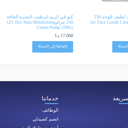
كيو في منظف لطيف للوجه 250
كيو في كريم لترطيب البشرة الجافة
250 جرامQV Dry Skin Moisturizing
Cream Pump 250Gr
17.000
د.ا
السلة
إضافة إلى السلة
سريعة
خدماتنا
الوظائف
انضم كصيدلي
ت
أضف صيدليتك للبيع