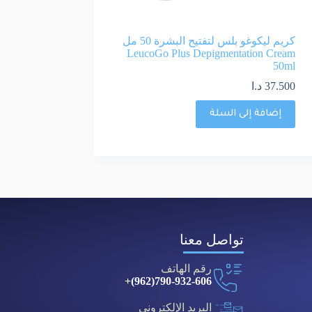
كريم ليكوغو بلس لتفتيح البشرة 50 مل
LeucoGo Plus Depigmentation Cream
50ml
37.500
د.ا
إضافة إلى السلة
تواصل معنا
رقم الهاتف
790-932-606(962)+
البريد الإلكتروني