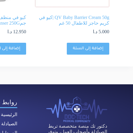
QV Baby Barrier Cream 50g |كيو في
كريم حاجز للاطفال 50 غم
جمQv Face Gentle Cleanser 250G
5.000
د.ا
12.950
د.ا
إضافة إلى السلة
إضافة إلى 
روابط 
الرئيسية
الصيادلة
دكتور تك منصة متخصصة تربط
الصيادلة وأصحاب العمل، وتوفر
الصيدليا