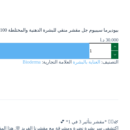
بيوديرما سيبيوم جل مقشر منقي للبشرة الدهنية والمختلطة 100 ملBioderma Sebium Exfoliating Purifying Gel 100Ml
30.000
د.ا
التصنيف:
العناية بالبشرة
العلامة التجارية:
Bioderma
🌿💆‍♀️ *مقشر بتأثير 3 في 1* 💕
اكتشفي سر بشرة نضرة ومشرقة مع مقشرنا الفريد 🌸. هذا الم