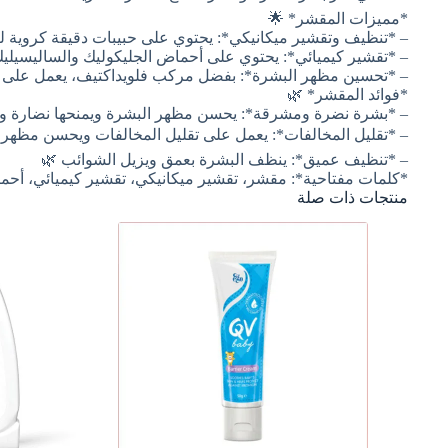
*مميزات المقشر* 🌟
– *تنظيف وتقشير ميكانيكي*: يحتوي على حبيبات دقيقة كروية 
– *تقشير كيميائي*: يحتوي على أحماض الجليكوليك والساليسيلي
– *تحسين مظهر البشرة*: بفضل مركب فلويداكتيف، يعمل على تح
*فوائد المقشر* 🌿
– *بشرة نضرة ومشرقة*: يحسن مظهر البشرة ويمنحها نضارة وإش
– *تقليل المخالفات*: يعمل على تقليل المخالفات ويحسن مظهر ا
– *تنظيف عميق*: ينظف البشرة بعمق ويزيل الشوائب 🌿
*كلمات مفتاحية*: مقشر، تقشير ميكانيكي، تقشير كيميائي، أح
منتجات ذات صلة