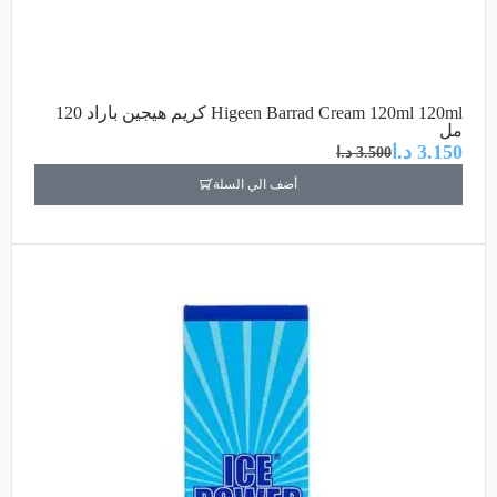
Higeen Barrad Cream 120ml 120ml كريم هيجين باراد 120
مل
3.150
د.ا
3.500
د.ا
أضف الي السلة