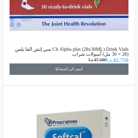
Ch Alpha plus (28x30ML) Drink Vials سي إتش ألفا بلس
(28 × 30 مل) أمبولات شراب
42.750
د.ا
47.500
د.ا
أضف الي السلة