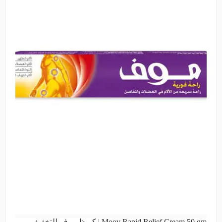
Moov Rapid Relief Cream 50 gm | كريظ موف للتخفيف