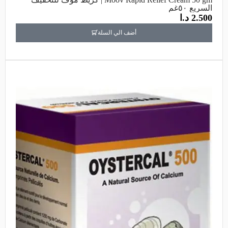
السريع ٥٠غم
2.500
د.ا
أضف الي السلة