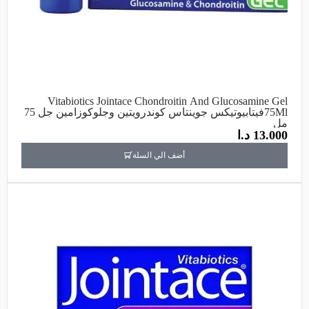
Vitabiotics Jointace Chondroitin And Glucosamine Gel
75Mlفيتابيوتيكس جوينتاس كوندرويتين وجلوكوزامين جل 75
مل
13.000
د.ا
أضف الي السلة