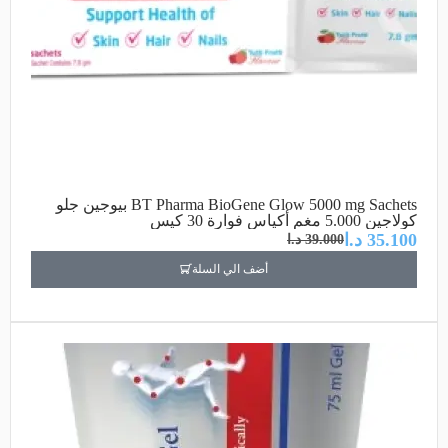
BT Pharma BioGene Glow 5000 mg Sachets بيوجين جلو
كولاجين 5.000 مغم أكياس فوارة 30 كيس
35.100
د.ا
39.000
د.ا
أضف الي السلة