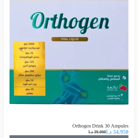
Orthogen Drink 30 Ampules
34.950
د.ا
39.000
د.ا