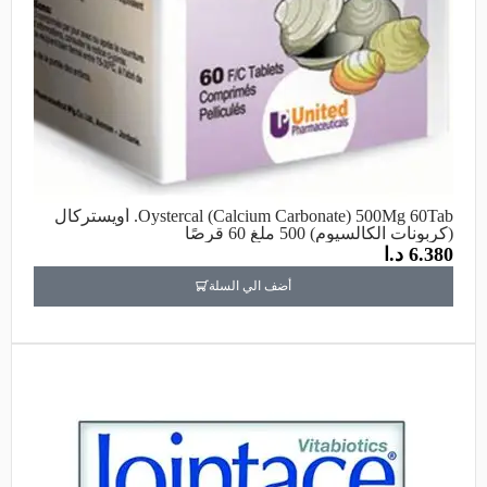
Oystercal (Calcium Carbonate) 500Mg 60Tab. أويستركال
(كربونات الكالسيوم) 500 ملغ 60 قرصًا
6.380
د.ا
أضف الي السلة