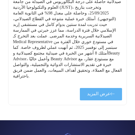
صيدلانية حاصلة على درجة البكالوريوس في الصيدلة من جامعة
العلوم والتكنولوجيا الأردنية (JUST)، وتخرجت بتاريخ
25/09/2025، وحاصلة على معدل 98% في الثانوية العامة
(التوجيهي). أمتلك خبرة عملية متنوعة في القطاع الصيدلاني،
حيث تدربت لمدة سنتين بدوام كامل في مستشفى إربد
الإسلامي خلال فترة الدراسة، مما عزز خبرتي في الممارسة
ة
الصيدلانية السريرية وخدمة المرضى. عملت بعد التخرج كـ
Medical Representative في مستودع خوري خلال الفترة من
سبتمبر إلى نوفمبر 2025، ثم أنهيت عملي لظروف خاصة. كما
أمتلك 8 أشهر من الخبرة في صيدلية مجتمع كصيدلانية وBeauty
Advisor، وأعمل حاليًا Beauty Advisor مع مستودع عقار، مع
خبرة في تقديم الاستشارات الدوائية والتجميلية، والتواصل
الفعال مع العملاء، وتحقيق أهداف المبيعات، والعمل ضمن فريق
باحترافية.
عرض المزيد