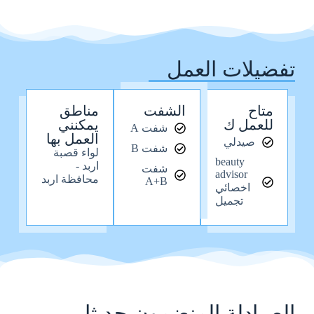
تفضيلات العمل
متاح
الشفت
مناطق
للعمل ك
يمكنني
شفت A
العمل بها
صيدلي
شفت B
لواء قصبة
beauty
اربد -
شفت
advisor
محافظة اربد
A+B
اخصائي
تجميل
الصيادلة المنضمون حديثا