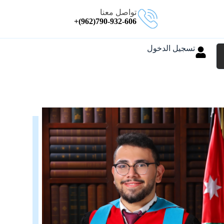
تواصل معنا
790-932-606(962)+
تسجيل الدخول