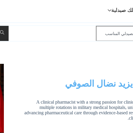
لك صيدلية
يزيد نضال الصوفي
A clinical pharmacist with a strong passion for clin
multiple rotations in military medical hospitals, u
advancing pharmaceutical care through evidence-based res
cl