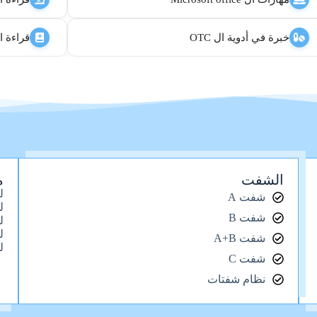
خبرة في أدوية ال OTC
قراءة ا
الشفت
م
ل
شفت A
ل
شفت B
ل
ل
شفت A+B
ل
شفت C
نظام شفتات