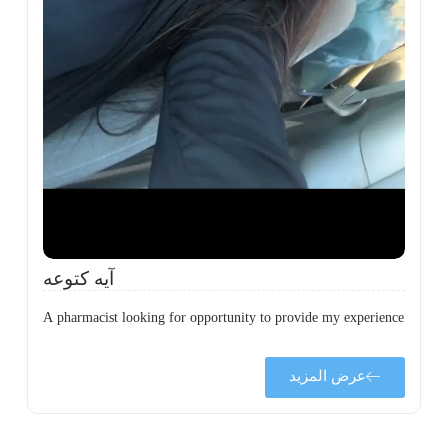
ة
ن
ي
ى
ة
آيه كتوعه
A pharmacist looking for opportunity to provide my experience
عرض المزيد