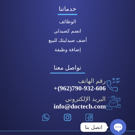
خدماتنا
الوظائف
انضم كصيدلي
أضف صيدليتك للبيع
إضافة وظيفة
تواصل معنا
رقم الهاتف
790-932-606(962)+
البريد الإلكتروني
info@doctech.com
اتصل بنا