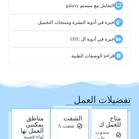
التعامل مع سستم galaxy
خبرة في أدوية البشرة ومنتجات التجميل
خبرة في أدوية ال OTC
قراءة الوصفات الطبية
تفضيلات العمل
متاح
الشفت
مناطق
للعمل ك
يمكنني
شفت A
العمل بها
مندوب
لواء قصبة
طبي