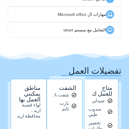
مهارات ال Microsoft office
التعامل مع سستم smart
تفضيلات العمل
متاح
الشفت
مناطق
للعمل ك
يمكنني
شفت A
العمل بها
صيدلي
بارت
لواء قصبة
تايم
مندوب
اربد -
طبي
محافظة اربد
تحضير
طلبيات