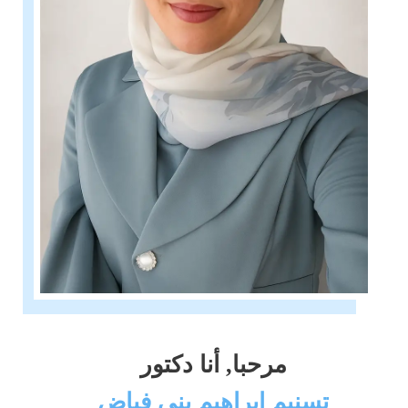
مرحبا, أنا دكتور
تسنيم ابراهيم بني فياض