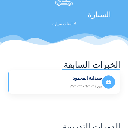
السيارة
لا امتلك سيارة
الخبرات السابقة
صيدلية المحمود
من ٦/٢٠٢١ - ١٢/٢٠٢٢
الدورات التدريبية