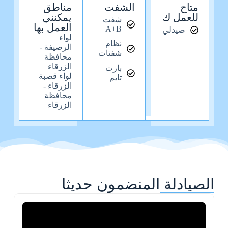
متاح
الشفت
مناطق
للعمل ك
يمكنني
شفت
العمل بها
A+B
صيدلي
لواء
نظام
الرصيفة -
شفتات
محافظة
الزرقاء
بارت
لواء قصبة
تايم
الزرقاء -
محافظة
الزرقاء
الصيادلة المنضمون حديثا