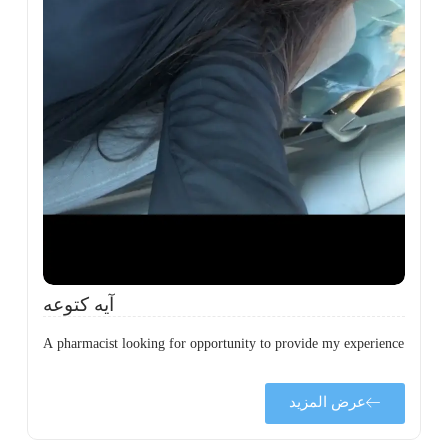
ة
ن
ي
ى
ة
آيه كتوعه
A pharmacist looking for opportunity to provide my experience
عرض المزيد