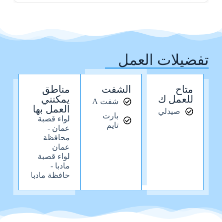
تفضيلات العمل
متاح
الشفت
مناطق
للعمل ك
يمكنني
شفت A
العمل بها
صيدلي
بارت
لواء قصبة
تايم
عمان -
محافظة
عمان
لواء قصبة
مادبا -
حافظة مادبا