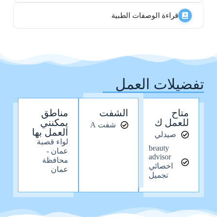
قراءة الوصفات الطبية
تفضيلات العمل
متاح
الشفت
مناطق
للعمل ك
يمكنني
شفت A
العمل بها
صيدلي
لواء قصبة
beauty
عمان -
advisor
محافظة
اخصائي
عمان
تجميل