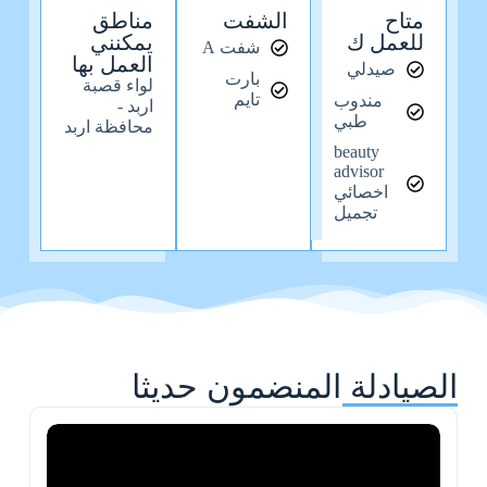
متاح
الشفت
مناطق
للعمل ك
يمكنني
شفت A
العمل بها
صيدلي
بارت
لواء قصبة
تايم
مندوب
اربد -
طبي
محافظة اربد
beauty
advisor
اخصائي
تجميل
الصيادلة المنضمون حديثا