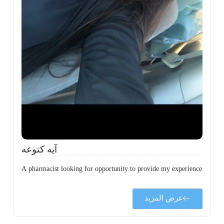
ة
ن
ي
ى
ة
آيه كتوعه
A pharmacist looking for opportunity to provide my experience
عرض المزيد