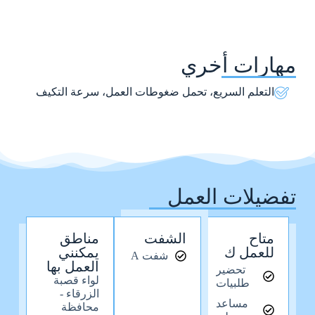
مهارات أخري
التعلم السريع، تحمل ضغوطات العمل، سرعة التكيف
تفضيلات العمل
متاح
الشفت
مناطق
للعمل ك
يمكنني
شفت A
العمل بها
تحضير
لواء قصبة
طلبيات
الزرقاء -
مساعد
محافظة