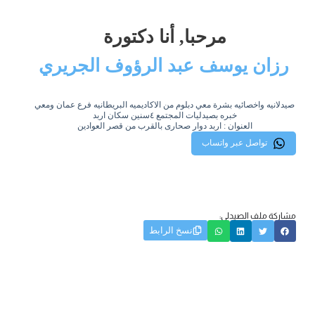
مرحبا, أنا دكتورة
رزان يوسف عبد الرؤوف الجريري
صيدلانيه واخصائيه بشرة معي دبلوم من الاكاديميه البريطانيه فرع عمان ومعي
خبره بصيدليات المجتمع ٤سنين سكان اربد
العنوان : اربد دوار صحارى بالقرب من قصر العوادين
تواصل عبر واتساب
مشاركة ملف الصيدلي:
نسخ الرابط