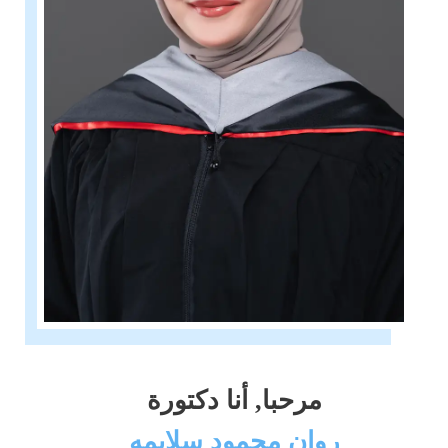
مرحبا, أنا دكتورة
روان محمود سلايمه