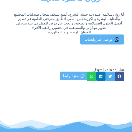
أنا روان سلايمه، صيدلانية حديثة التخرج، أتمتع بشغف بمجال صيدليات المجتمع
والعناية بالبشرة والكوزمتكس. أسعى لتطبيق معرفتي العلمية في تقديم
أفضل الحلول الصيدلانية والصحية، وأبحث عن فرص للعمل في بيئة تتيح لي
تطوير مهاراتي والمساهمة في تحسين رفاهية الأفراد
العنوان : اربد -الراهبات الورديه
تواصل عبر واتساب
مشاركة ملف الصيدلي:
نسخ الرابط