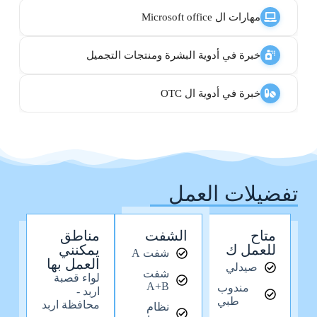
مهارات ال Microsoft office
خبرة في أدوية البشرة ومنتجات التجميل
خبرة في أدوية ال OTC
تفضيلات العمل
متاح
الشفت
مناطق
للعمل ك
يمكنني
شفت A
العمل بها
صيدلي
شفت
لواء قصبة
A+B
مندوب
اربد -
طبي
محافظة اربد
نظام